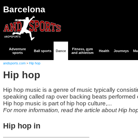
Barcelona
Adventure
Fitness, gym
Ball sports
Dance
Health
Journeys
Mar
sports
and athletism
andsports.com
Hip hop
>
Hip hop
Hip hop music is a genre of music typically consisti
speaking called rap over backing beats performed o
Hip hop music is part of hip hop culture,...
For more information, read the article about Hip ho
Hip hop in