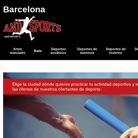
Barcelona
Artes
Deportes
Deportes de
Deportes de
D
Baile
marciales
acuáticos
aventura
invierno
Elige la ciudad dónde quieres practicar tu actividad deportiva y 
las ofertas de nuestros ofertantes de deporte.