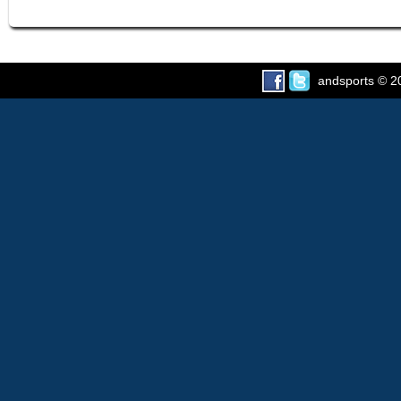
andsports
© 2