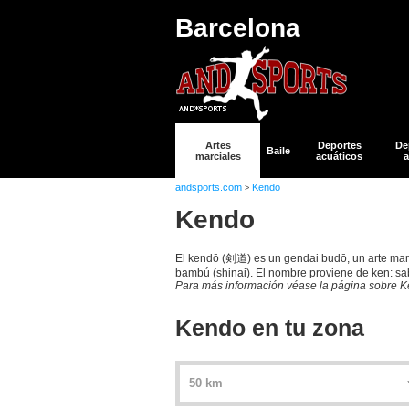
Barcelona
Artes
Deportes
De
Baile
marciales
acuáticos
a
andsports.com
Kendo
>
Kendo
El kendō (剣道) es un gendai budō, un arte marc
bambú (shinai). El nombre proviene de ken: sabl
Para más información véase la página sobre 
Kendo en tu zona