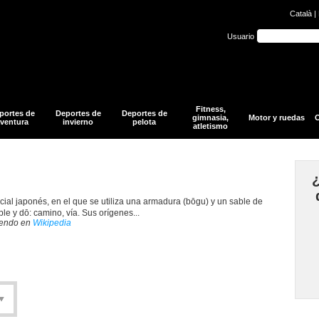
Català
|
Usuario
Fitness,
portes de
Deportes de
Deportes de
gimnasia,
Motor y ruedas
O
ventura
invierno
pelota
atletismo
ial japonés, en el que se utiliza una armadura (bōgu) y un sable de
e y dō: camino, vía. Sus orígenes...
Kendo en
Wikipedia