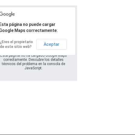
Esta página no puede cargar
Google Maps correctamente.
Se ha producido un
error.
¿Eres el propietario
Aceptar
de este sitio web?
Esta página no ha cargado Google Maps
correctamente. Descubre los detalles
técnicos del problema en la consola de
JavaScript.