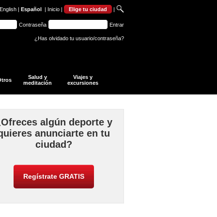
English
|
Español
|
Inicio
|
Elige tu ciudad
|
Contraseña
Entrar
¿Has olvidado tu usuario/contraseña?
Salud y
Viajes y
tros
meditación
excursiones
¿Ofreces algún deporte y
quieres anunciarte en tu
ciudad?
Regístrate GRATIS