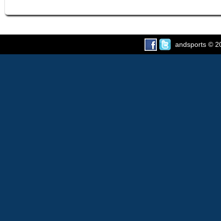
andsports
© 2