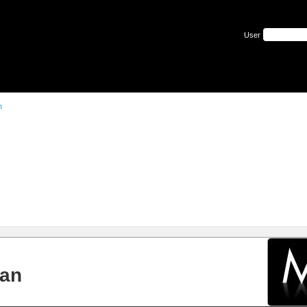
User
n
tan