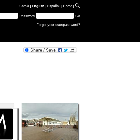
Català
|
English
|
Español
|
Home
|
Password
Go
Forgot your user/password?