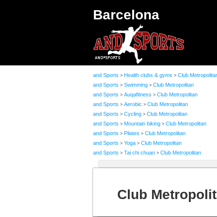
Barcelona
and Sports
Health clubs & gyms
Club Metropolita
>
>
and Sports
Swimming
Club Metropolitan
>
>
and Sports
Auqafitness
Club Metropolitan
>
>
and Sports
Aerobic
Club Metropolitan
>
>
and Sports
Cycling
Club Metropolitan
>
>
and Sports
Mountain biking
Club Metropolitan
>
>
and Sports
Pilates
Club Metropolitan
>
>
and Sports
Yoga
Club Metropolitan
>
>
and Sports
Tai chi chuan
Club Metropolitan
>
>
Club Metropoli