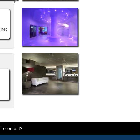
.net
te content?