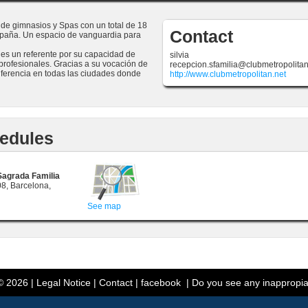
 de gimnasios y Spas con un total de 18
Contact
spaña. Un espacio de vanguardia para
 es un referente por su capacidad de
silvia
 profesionales. Gracias a su vocación de
recepcion.sfamilia@clubmetropolitan
diferencia en todas las ciudades donde
http://www.clubmetropolitan.net
edules
Sagrada Familia
8, Barcelona,
See map
 2026 |
Legal Notice
|
Contact
|
facebook
|
Do you see any inappropia